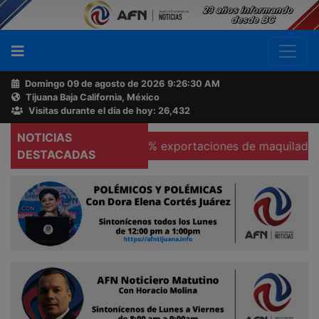
Domingo 09 de agosto de 2026
9:26:31 AM
Tijuana Baja California, México
Buscador
Visitas durante el día de hoy: 26,432
NOTICIAS
as
Se hunden 37% exportaciones de maquiladoras en Te
Acerca
DESTACADAS
de
AFN
Ventas
y
Contacto
Reportero