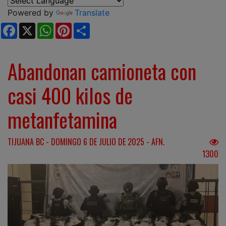
Powered by
Translate
Facebook
X
WhatsApp
Pinterest
Share
Abandonan camioneta con
casi 400 kilos de
metanfetamina
TIJUANA BC - DOMINGO 6 DE JULIO DE 2025 - AFN.
1300