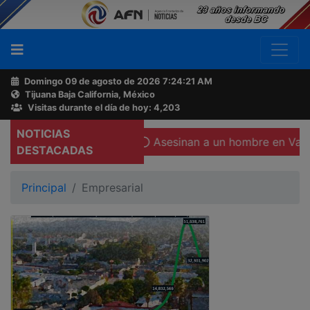
Domingo 09 de agosto de 2026
7:24:22 AM
Tijuana Baja California, México
Buscador
Visitas durante el día de hoy: 4,203
NOTICIAS
 San Vicente
Asesinan a un hombre en Valle de San Pedro;
Acerca
DESTACADAS
de
AFN
Principal
Empresarial
Ventas
y
Contacto
Reportero