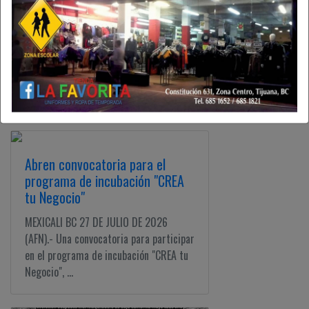
Ensenada supera los 623 mil
cruceristas; cifra récord
Por Oscar Tafoya TIJUANA, BC, 28 DE
JULIO DE 2026 (AFN).- En Ensenada, los
pasajeros por cruceros reportaron un
aumento del ...
Abren convocatoria para el
programa de incubación "CREA
tu Negocio"
MEXICALI BC 27 DE JULIO DE 2026
(AFN).- Una convocatoria para participar
en el programa de incubación "CREA tu
Negocio", ...