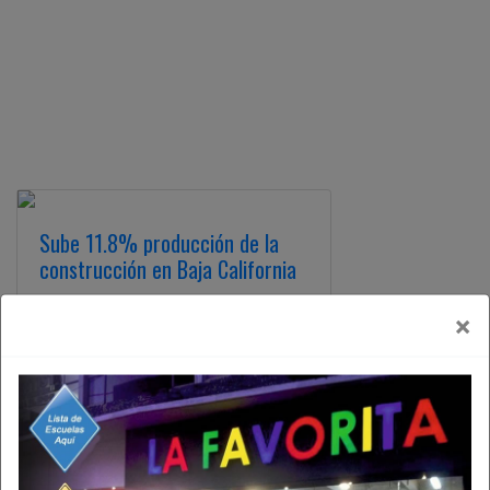
Sube 11.8% producción de la
construcción en Baja California
Por Oscar Tafoya TIJUANA, BC, 28 DE
×
JULIO DE 2026 (AFN).- En Baja
California, la iniciativa privada impulsó
a la Industria de ...