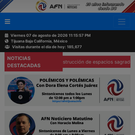
Viernes 07 de agosto de 2026
11:15:58 PM
Tijuana Baja California, México
Buscador
Visitas durante el día de hoy: 185,677
NOTICIAS
más atención a destrucción de espacios sagrados en Teca
Acerca
DESTACADAS
de
AFN
Ventas
y
Contacto
Reportero