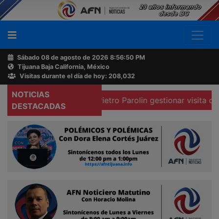
Sábado 08 de agosto de 2026
8:56:51 PM
Tijuana Baja California, México
Buscador
Visitas durante el día de hoy: 208,032
NOTICIAS
ado Mexicano a Pietro Parolin gestionar visita del Papa al 
Acerca
DESTACADAS
de
AFN
Ventas
y
Contacto
Reportero