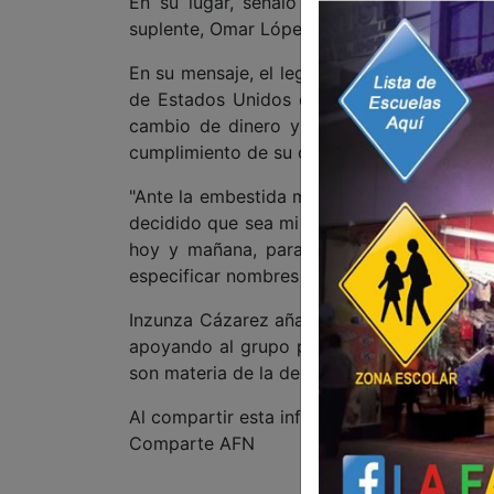
En su lugar, señaló mediante una public
suplente, Omar López Campos.
En su mensaje, el legislador federal moren
de Estados Unidos de tener vínculo con el
cambio de dinero y apoyo político- dijo 
cumplimiento de su deber.
"Ante la embestida mediática que se ha de
decidido que sea mi suplente, el Arquitect
hoy y mañana, para lo cual estoy presentan
especificar nombres de personas o tales m
Inzunza Cázarez añadió que seguirá los det
apoyando al grupo parlamentario "con opi
son materia de la deliberación".
Al compartir esta información, apoyas a la
Comparte AFN