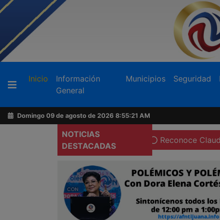
Buscador
(current)
Inicio
Información
Municipios
Seguridad
General
Acerca
de
Domingo 09 de agosto de 2026
8:55:22 AM
AFN
NOTICIAS
de maquiladoras en Tecate
Reconoce Claudia Agatón vol
DESTACADAS
Ventas
y
Contacto
Reportero