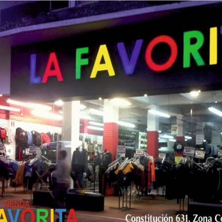
ación en su cuenta de la plataforma X, acudirá su
ista -quien hace un mes fue señalado por el gobierno
 Cártel de Sinaloa y proteger a narcotraficantes a
que como servidor público siempre fue cabal en el
splegado por personeros y medios de la derecha, he
o @lopezcampos_, quien participe en las sesiones de
do la solicitud de licencia condigna", refirió; sin
edios.
alles de las reuniones de comisiones y la del pleno,
niones y argumentos a favor de los dictámenes que
 prensa que necesitas