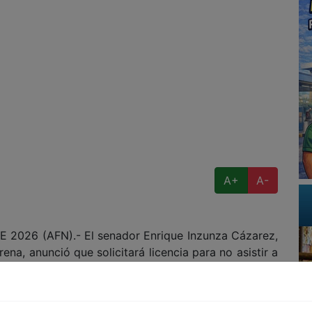
A+
A-
26 (AFN).- El senador Enrique Inzunza Cázarez,
ena, anunció que solicitará licencia para no asistir a
ra los días 28 y 29 de mayo de 2026; además de
ediática¨.