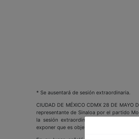
* Se ausentará de sesión extraordinaria.
CIUDAD DE MÉXICO CDMX 28 DE MAYO DE 20
representante de Sinaloa por el partido Mor
la sesión extraordinaria programada pa
exponer que es objeto de una "embestida m