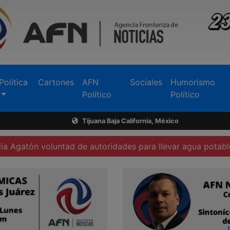
Política
Cartones
AFN
Sociales
Humorismo
Político
Político
Tijuana Baja California, México
untad de autoridades para llevar agua potable a San Vice