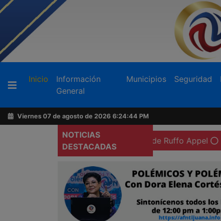
Buscador
(current)
Inicio
Información
Municipios
Seguridad
General
Acerca
de
Viernes 07 de agosto de 2026
6:24:45 PM
AFN
NOTICIAS
isión preventiva domiciliaria de Ruffo Appel
Ex goberna
DESTACADAS
Ventas
y
Contacto
Reportero