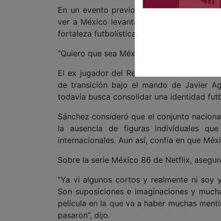
En un evento previo a la Copa del Mundo,
ver a México levantar la Copa en casa, a
fortaleza futbolística en la actualidad.
“Quiero que sea México campeón del mund
El ex jugador del Real Madrid también señ
de transición bajo el mando de Javier A
todavía busca consolidar una identidad futb
Sánchez consideró que el conjunto naciona
la ausencia de figuras individuales qu
internacionales. Aun así, confía en que M
Sobre la serie México 86 de Netflix, asegur
“Ya vi algunos cortos y realmente ni soy y
Son suposiciones e imaginaciones y mucha
película en la que va a haber muchas menti
pasaron”, dijo.