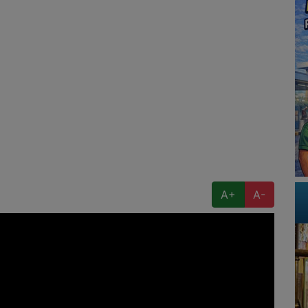
A+
A-