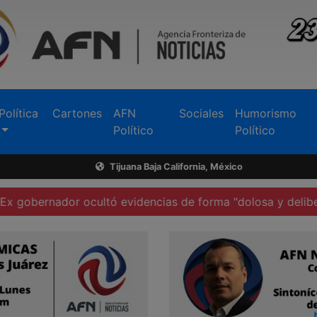
Política
Cartones
AFN
Sociales
Humorismo
Político
Político
Tijuana Baja California, México
dor ocultó evidencias de forma "dolosa y deliberada": FG