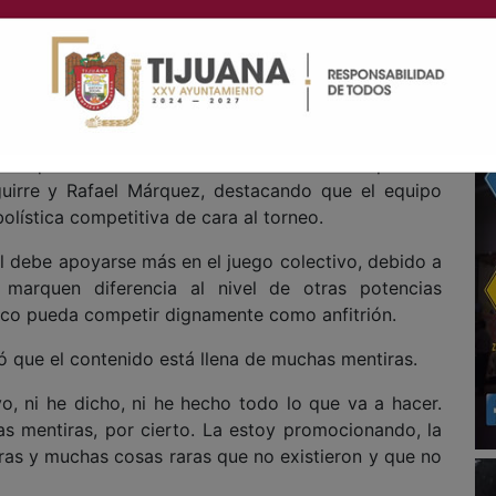
 el "pentapichichi" aseguró que su mayor deseo es
unque reconoció que existen selecciones con mayor
o, como mexicano es mi mayor deseo”, expresó.
aló que la Selección Mexicana atraviesa un periodo
guirre y Rafael Márquez, destacando que el equipo
olística competitiva de cara al torneo.
l debe apoyarse más en el juego colectivo, debido a
e marquen diferencia al nivel de otras potencias
éxico pueda competir dignamente como anfitrión.
ó que el contenido está llena de muchas mentiras.
o, ni he dicho, ni he hecho todo lo que va a hacer.
s mentiras, por cierto. La estoy promocionando, la
ras y muchas cosas raras que no existieron y que no