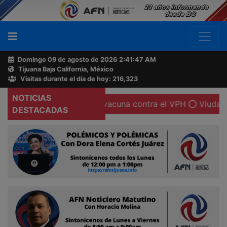
Domingo 09 de agosto de 2026
2:41:48 AM
Tijuana Baja California, México
Buscador
Visitas durante el día de hoy: 216,323
NOTICIAS
importancia de la vacuna contra el VPH
Viuda de Carlos
Acerca
DESTACADAS
de
AFN
Ventas
y
Contacto
Reportero