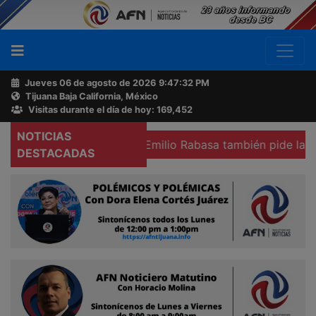
Jueves 06 de agosto de 2026
9:47:33 PM
Tijuana Baja California, México
Buscador
Visitas durante el día de hoy: 169,452
NOTICIAS
xicali
Colegio Emilio Rabasa también pide la renuncia de
Acerca
DESTACADAS
de
AFN
Ventas
y
Contacto
Reportero