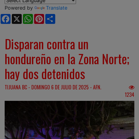
Powered by
Translate
Facebook
X
WhatsApp
Pinterest
Share
Disparan contra un
hondureño en la Zona Norte;
hay dos detenidos
TIJUANA BC - DOMINGO 6 DE JULIO DE 2025 - AFN.
1234