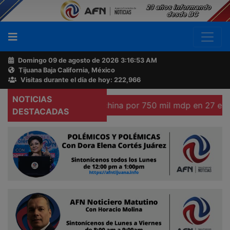
Domingo 09 de agosto de 2026
3:16:54 AM
Tijuana Baja California, México
Buscador
Visitas durante el día de hoy: 222,966
NOTICIAS
uncian inversión china por 750 mil mdp en 27 estados de 
Acerca
DESTACADAS
de
AFN
Ventas
y
Contacto
Reportero