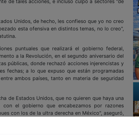
e de tales acciones, e incluso culpó a sectores "de
ados Unidos, de hecho, les confieso que yo no creo
ezado esta ofensiva en distintos temas, no lo creo",
tutina.
ones puntuales que realizará el gobierno federal,
ento a la Revolución, en el segundo aniversario del
zas públicas, donde rechazó acciones injerencistas y
ntes fechas; a lo que expuso que están programadas
 entre ambos países, tanto en materia de seguridad
echa de Estados Unidos, que no quieren que haya una
do con el gobierno que encabezamos por razones
 pues con los de la ultra derecha en México", aseguró,
ís y que haya "gobiernos afines y entreguistas".
por el Papa León XIV respecto al uso de las diversas