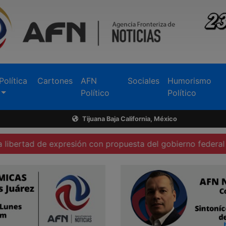
Política
Cartones
AFN
Sociales
Humorismo
Político
Político
Tijuana Baja California, México
de expresión con propuesta del gobierno federal
Investi