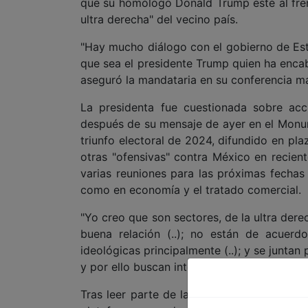
que su homólogo Donald Trump esté al frent
ultra derecha" del vecino país.
"Hay mucho diálogo con el gobierno de Est
que sea el presidente Trump quien ha encab
aseguró la mandataria en su conferencia ma
La presidenta fue cuestionada sobre acci
después de su mensaje de ayer en el Monum
triunfo electoral de 2024, difundido en pla
otras "ofensivas" contra México en recie
varias reuniones para las próximas fechas
como en economía y el tratado comercial.
"Yo creo que son sectores, de la ultra der
buena relación (..); no están de acuer
ideológicas principalmente (..); y se juntan
y por ello buscan intervenir en temas del pa
Tras leer parte de la encíclica publicada 