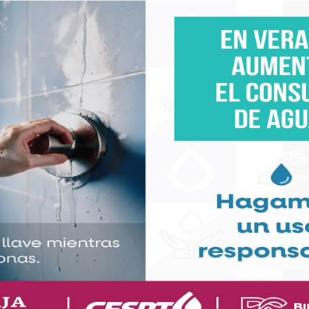
e utiliza el dinero para manipular la información y
e la gente; por lo que se deben identificar esas
ntra la imagen del país.
n pública de los ex presidentes Vicente Fox y Felipe
), en un acto realizado en Chihuahua, en apoyo a la
nia "Maru" Campos; donde a su juicio "hubo mucha
a prensa que necesitas