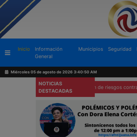
Buscador
(current)
Inicio
Información
Municipios
Seguridad
General
Acerca
de
Miércoles 05 de agosto de 2026
3:40:51 AM
AFN
NOTICIAS
litos electorales
Advierten de riesgos contra libertad 
DESTACADAS
Ventas
y
Contacto
Reportero