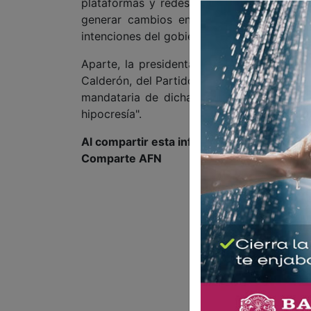
plataformas y redes sociales, expuso que s
generar cambios en el modo de pensar d
intenciones del gobierno estadounidense co
Aparte, la presidenta criticó la reaparició
Calderón, del Partido Acción Nacional (PAN
mandataria de dicha entidad, María Euge
hipocresía".
Al compartir esta información, apoyas a l
Comparte AFN