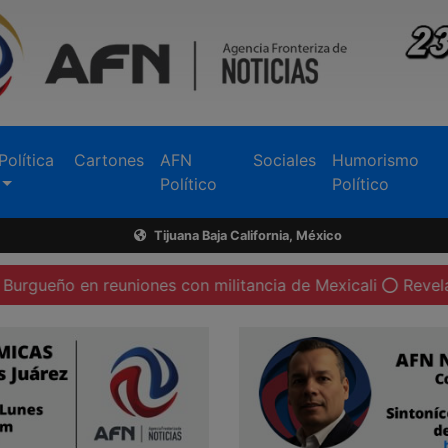
Política
Cartones
AFN
Sociales
Humorismo
Político
Político
Tijuana Baja California, México
 reuniones con militancia de Mexicali
Revela el PAN de 