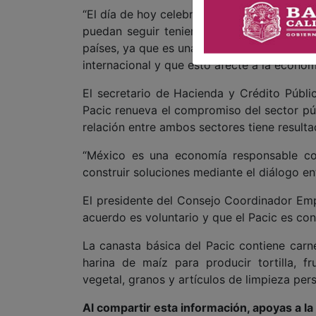
“El día de hoy celebro este esfuerzo que es
puedan seguir teniendo acceso a product
países, ya que es una medida importante par
internacional y que esto afecte a la econom
El secretario de Hacienda y Crédito Públ
Pacic renueva el compromiso del sector púb
relación entre ambos sectores tiene resulta
“México es una economía responsable co
construir soluciones mediante el diálogo ent
El presidente del Consejo Coordinador Emp
acuerdo es voluntario y que el Pacic es co
La canasta básica del Pacic contiene carne
harina de maíz para producir tortilla, f
vegetal, granos y artículos de limpieza pers
Al compartir esta información, apoyas a l