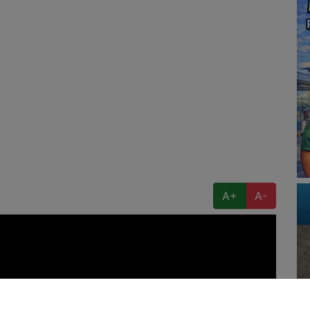
A+
A-