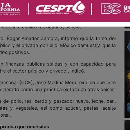
tán haciendo por permitir que las familias mexicanas
os a buen precio. El Pacic es ejemplo para muchos
a evitar que la inflación incremente por el contexto
ía de las familias mexicanas”, señaló.
ico, Édgar Amador Zamora, informó que la firma del
lico y el privado con ello, México demuestra que la
dos positivos.
n finanzas públicas sólidas y con capacidad para
re el sector público y privado", indicó.
resarial (CCE), José Medina Mora, explicó que este
nsiderado como una práctica exitosa en otros países.
 de pollo, res, cerdo y pescado; huevo, leche, pan,
rutas y vegetales, así como azúcar, pastas, aceite
onal.
a prensa que necesitas