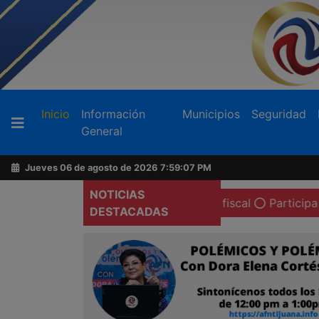
Buscador
(current)
Inicio
Información
Municipios
Seguridad
General
Acerca
de
Jueves 06 de agosto de 2026
7:59:09 PM
AFN
NOTICIAS
bién pide la renuncia de la fiscal
Participa Burgueño en
DESTACADAS
Ventas
y
Contacto
Reportero