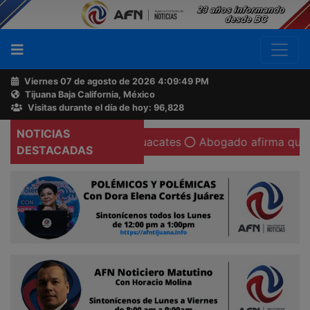
Viernes 07 de agosto de 2026
4:09:50 PM
Tijuana Baja California, México
Buscador
Visitas durante el día de hoy: 96,828
NOTICIAS
n ahora regala aguacates
Abogado afirma que existen co
Acerca
DESTACADAS
de
AFN
Ventas
y
Contacto
Reportero