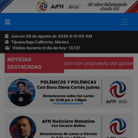
Jueves 06 de agosto de 2026
8:10:01 AM
Tijuana Baja California, México
Buscador
Visitas durante el día de hoy: 13,137
NOTICIAS
a libertad de expresión con propuesta del gobierno federal
Acerca
DESTACADAS
de
AFN
Ventas
y
Contacto
Reportero