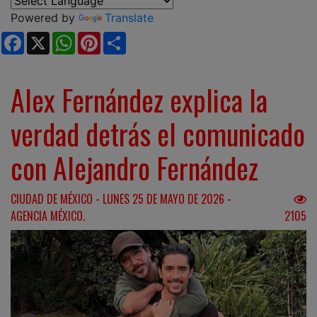
Powered by
Translate
Facebook
X
WhatsApp
Pinterest
Share
Alex Fernández explica la
verdad detrás el comunicado
con Alejandro Fernández
CIUDAD DE MÉXICO - LUNES 25 DE MAYO DE 2026 -
AGENCIA MÉXICO.
2105