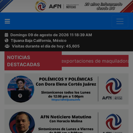
Domingo 09 de agosto de 2026
11:18:40 AM
Tijuana Baja California, México
Buscador
Visitas durante el día de hoy: 45,605
NOTICIAS
Se hunden 37% exportaciones de maquiladoras en Tecat
Acerca
DESTACADAS
de
AFN
Ventas
y
Contacto
Reportero