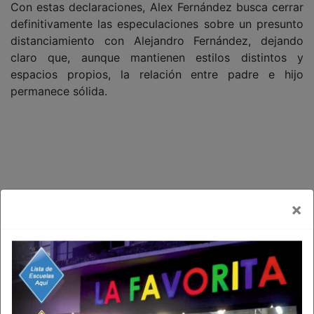
Con estas declaraciones, Alex Fernández busca cerrar
definitivamente las especulaciones sobre un presunto
distanciamiento con Alejandro Fernández, dejando
claro que, aunque mantienen estilos distintos y
espacios propios, la relación entre padre e hijo
permanece sólida.
×