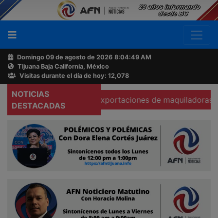
Domingo 09 de agosto de 2026
8:04:50 AM
Tijuana Baja California, México
Buscador
Visitas durante el día de hoy: 12,078
NOTICIAS
Se hunden 37% exportaciones de maquiladoras en Tecate
Acerca
DESTACADAS
de
AFN
Ventas
y
Contacto
Reportero