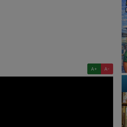
A+
A-