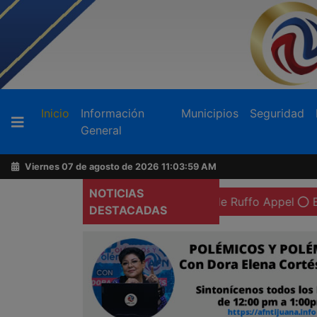
Buscador
(current)
Inicio
Información
Municipios
Seguridad
General
Acerca
de
Viernes 07 de agosto de 2026
11:04:01 AM
AFN
NOTICIAS
n preventiva domiciliaria de Ruffo Appel
Exigen más at
DESTACADAS
Ventas
y
Contacto
Reportero