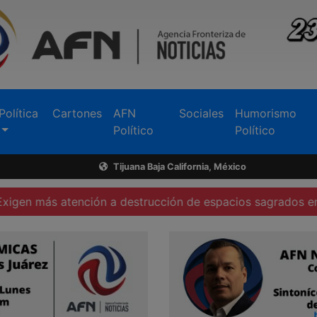
Política
Cartones
AFN
Sociales
Humorismo
Político
Político
Tijuana Baja California, México
ención a destrucción de espacios sagrados en Tecate
Fu