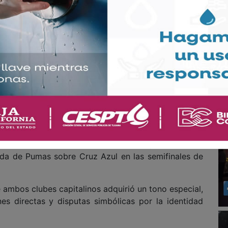
iversitarios parecían más cerca de romper la sequía
obert Morales adelantó a los auriazules y encendió
e aficionados soñaban con la octava estrella. Sin
capacidad para cambiar una historia en cuestión de
o gracias a la presión constante sobre la defensa
ió a los celestes al partido y el cierre fue un asedio
ncaminarse al alargue, Rodolfo Rotondi apareció en
vo y silenciar Ciudad Universitaria.
te emocional y mediático. La serie fue presentada
sico de la Obsesión”, una rivalidad que creció de
ada de Pumas sobre Cruz Azul en las semifinales de
ambos clubes capitalinos adquirió un tono especial,
nes directas y disputas simbólicas por la identidad