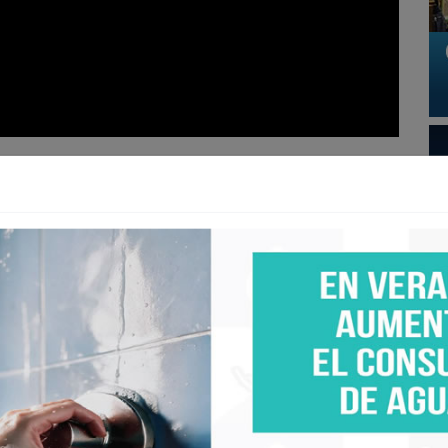
FN).- La noche en Ciudad Universitaria terminó
utaron una final cargada de tensión, historia y
contró el golpe definitivo en el momento más cruel
unfo de 2-1 Cruz Azul se coronó campeón del Clausura
X.
to tras el empate sin goles en la ida. Pumas apostó
ón en CU, mientras Cruz Azul arribó con la confianza
ional de un equipo que encontró estabilidad en el