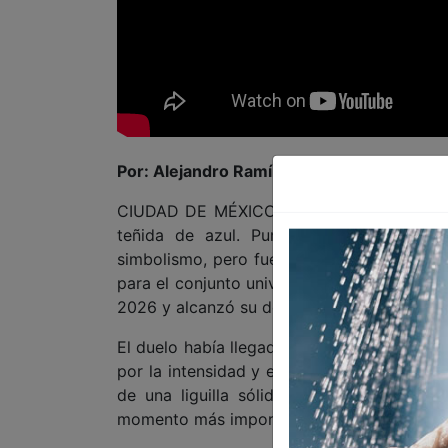
Por: Alejandro Ramírez
CIUDAD DE MÉXICO 24 DE MAYO DE 2026 (A
teñida de azul. Pumas y Cruz Azul disp
simbolismo, pero fue La Máquina la que en
para el conjunto universitario. Con un tri
2026 y alcanzó su décimo título de Liga M
El duelo había llegado completamente abier
por la intensidad y el respaldo de su afici
de una liguilla sólida y el impulso emoc
momento más importante del torneo.