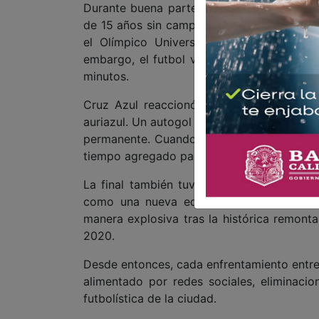
Durante buena parte del encuentro, los un
de 15 años sin campeonato. El paraguayo R
el Olímpico Universitario, donde miles d
embargo, el futbol volvió a demostrar su 
minutos.
Cruz Azul reaccionó en el segundo tiemp
auriazul. Un autogol de Rubén Duarte devolv
permanente. Cuando el encuentro parecía e
tiempo agregado para marcar el 2-1 definiti
La final también tuvo un fuerte componen
como una nueva edición del llamado “Clá
manera explosiva tras la histórica remont
2020.
Desde entonces, cada enfrentamiento entre 
alimentado por redes sociales, eliminacio
futbolística de la ciudad.