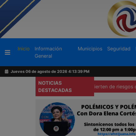
Buscador
(current)
Inicio
Información
Municipios
Seguridad
General
Acerca
de
Jueves 06 de agosto de 2026
4:13:41 PM
AFN
NOTICIAS
gistrada en El Carrizo
Advierten de riesgos contra liber
DESTACADAS
Ventas
y
Contacto
Reportero