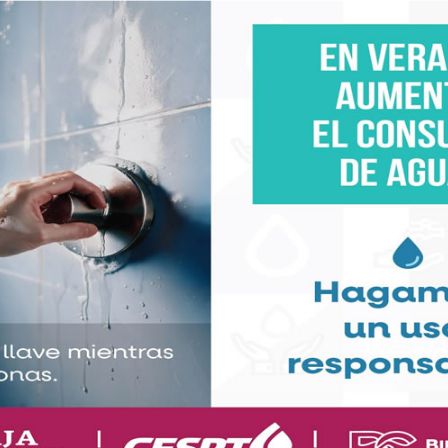
incluye talleres, conferencias y actividades enfocadas
lictos y toma de decisiones.
a está dirigido a adolescentes que han presentado
nte acciones coordinadas con dependencias
es civiles.
des, se ofrecerá seguimiento psicológico a los
n sus padres, quienes firmaron una carta
a las sesiones programadas cada sábado.
ama busca sensibilizar a los adolescentes sobre
ad o integridad, además de fortalecer la
.
a prensa que necesitas