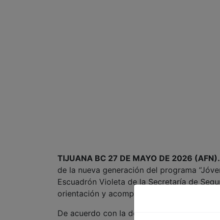
TIJUANA BC 27 DE MAYO DE 2026 (AFN).
de la nueva generación del programa “Jóve
Escuadrón Violeta de la Secretaría de Segur
orientación y acompañamiento a jóvenes en 
De acuerdo con la dependencia, los jóvene