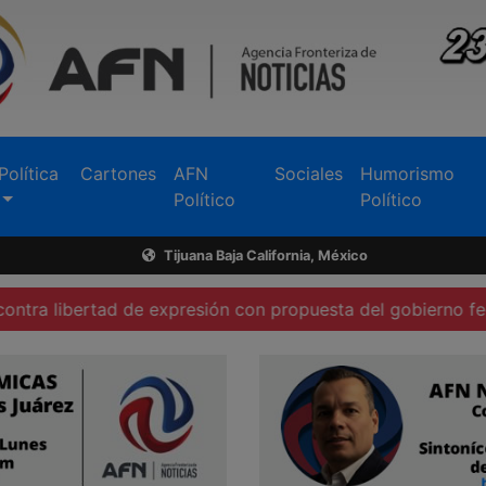
Política
Cartones
AFN
Sociales
Humorismo
Político
Político
Tijuana Baja California, México
tad de expresión con propuesta del gobierno federal
Inv