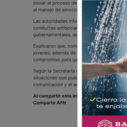
iniciar el proceso de intervención, el cual 
al manejo de emociones, resolución de conf
Las autoridades informaron que el program
conductas antisociales o de riesgo, media
gubernamentales, especialistas y asociacion
Explicaron que, como parte de las activida
jóvenes, además de reuniones periódicas co
compromiso para garantizar la asistencia 
Según la Secretaría de Seguridad, el progr
situaciones que puedan vulnerar su segurid
comunicación y el acompañamiento familiar
Al compartir esta información, apoyas a l
Comparte AFN