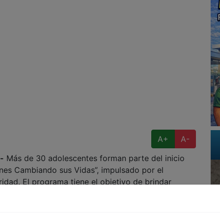
A+
A-
-
Más de 30 adolescentes forman parte del inicio
nes Cambiando sus Vidas”, impulsado por el
idad. El programa tiene el objetivo de brindar
situación de riesgo.
s acudieron acompañados de sus familiares para