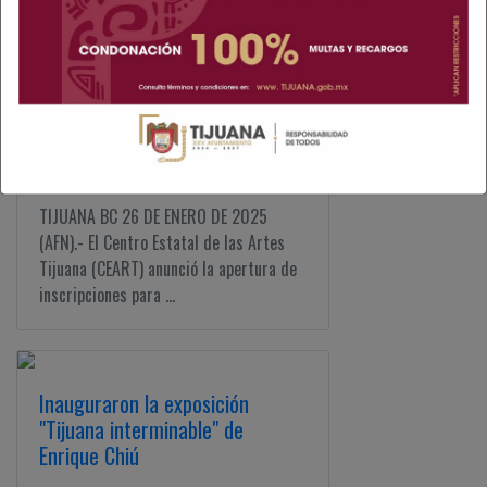
experiencia inmersiva” concluyó en el
Centro de ...
Ceart abre inscripciones para
sus talleres
TIJUANA BC 26 DE ENERO DE 2025
(AFN).- El Centro Estatal de las Artes
Tijuana (CEART) anunció la apertura de
inscripciones para ...
Inauguraron la exposición
"Tijuana interminable" de
Enrique Chiú