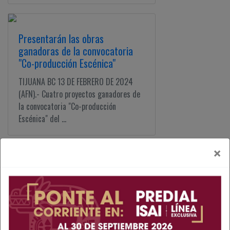
Presentarán las obras
ganadoras de la convocatoria
"Co-producción Escénica"
TIJUANA BC 13 DE FEBRERO DE 2024
(AFN).- Cuatro proyectos ganadores de
la convocatoria "Co-producción
Escénica" del ...
×
Más de 46 mil personas
asistieron a la exposición Van
Gogh en Mexicali
MEXICALI BC 10 DE FEBRERO DE 2025
(AFN).- La exposición Van Gogh: “La