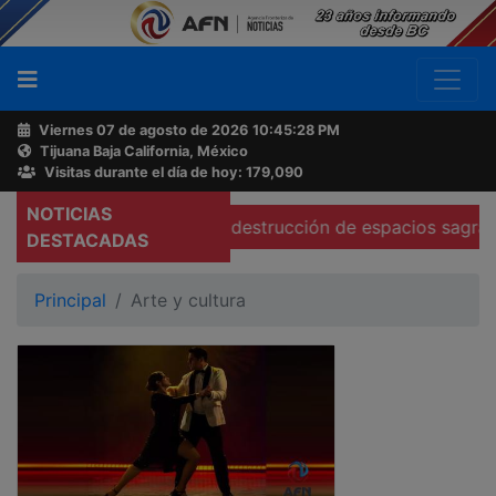
Viernes 07 de agosto de 2026
10:45:29 PM
Tijuana Baja California, México
Buscador
Visitas durante el día de hoy: 179,090
NOTICIAS
ás atención a destrucción de espacios sagrados en Tecate
Acerca
DESTACADAS
de
AFN
Principal
Arte y cultura
Ventas
y
Contacto
Reportero