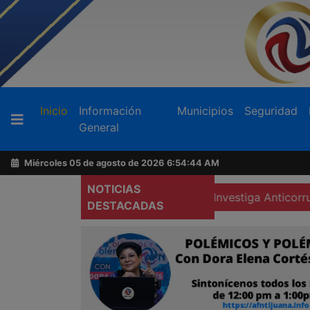
Buscador
(current)
Inicio
Información
Municipios
Seguridad
General
Acerca
de
Miércoles 05 de agosto de 2026
6:54:46 AM
AFN
NOTICIAS
sta del gobierno federal
Investiga Anticorrupción a cinc
DESTACADAS
Ventas
y
Contacto
Reportero