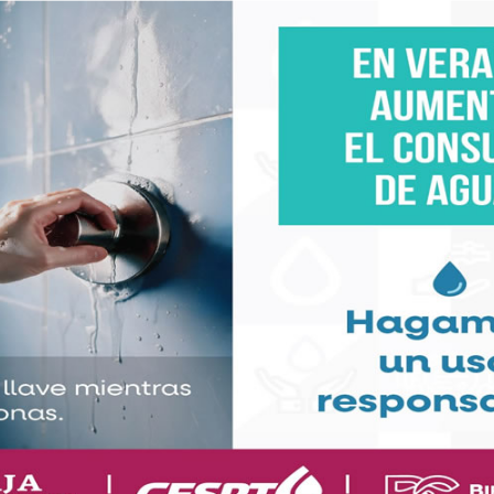
A+
A-
encia Internacional de Humor Gráfico “Luxa”, además
cia Mexicana de Caricaturistas y Dibujantes “Cardi”,
a Internacional “Dirección General del Mundo de las
ial” de Nueva York.
cimientos en varios países del mundo, que ya suman
acional de Periodismo del Club de Periodistas de
 2016.