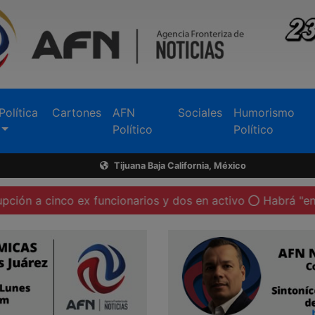
Política
Cartones
AFN
Sociales
Humorismo
Político
Político
Tijuana Baja California, México
o ex funcionarios y dos en activo
Habrá "enlaces de gén