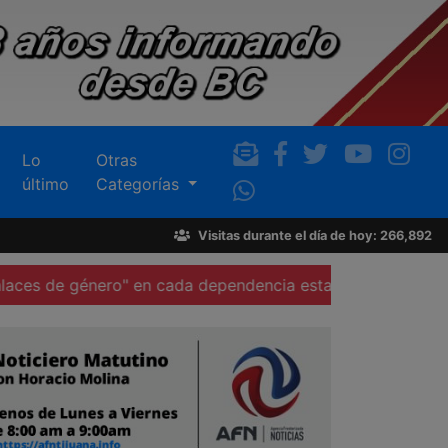
Lo
Otras
último
Categorías
Visitas durante el día de hoy: 266,892
ero" en cada dependencia estatal, anuncian
Participa Bu