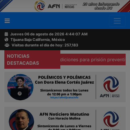
Jueves 06 de agosto de 2026
4:44:08 AM
Tijuana Baja California, México
Buscador
Visitas durante el día de hoy: 257,183
NOTICIAS
que existen condiciones para prisión preventiva domicilia
Acerca
DESTACADAS
de
AFN
Ventas
y
Contacto
Reportero