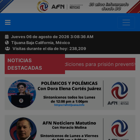
Jueves 06 de agosto de 2026
3:08:37 AM
Tijuana Baja California, México
Buscador
Visitas durante el día de hoy: 238,209
NOTICIAS
a que existen condiciones para prisión preventiva domicili
Acerca
DESTACADAS
de
AFN
Ventas
y
Contacto
Reportero