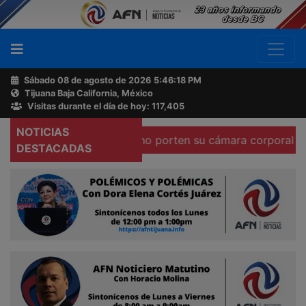
Sábado 08 de agosto de 2026
5:46:19 PM
Tijuana Baja California, México
Buscador
Visitas durante el día de hoy: 117,405
NOTICIAS
ntra policías que no porten su cámara corporal
Localiza
Acerca
DESTACADAS
de
AFN
Ventas
y
Contacto
Reportero