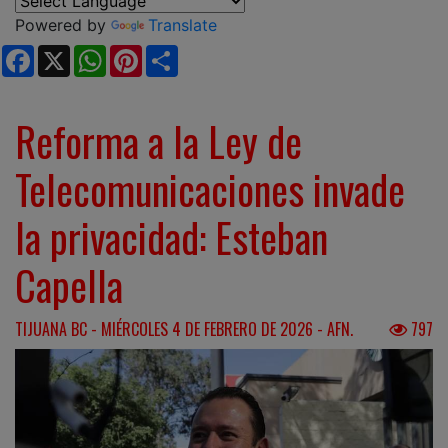
Powered by
Translate
Facebook
X
WhatsApp
Pinterest
Share
Reforma a la Ley de
Telecomunicaciones invade
la privacidad: Esteban
Capella
TIJUANA BC - MIÉRCOLES 4 DE FEBRERO DE 2026 - AFN.
797