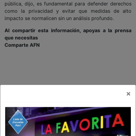
pública, dijo, es fundamental para defender derechos
como la privacidad y evitar que medidas de alto
impacto se normalicen sin un análisis profundo.
Al compartir esta información, apoyas a la prensa
que necesitas
Comparte AFN
×