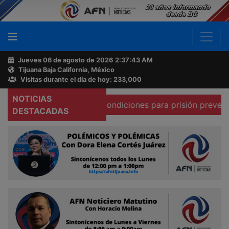
Jueves 06 de agosto de 2026
2:37:44 AM
Tijuana Baja California, México
Buscador
Visitas durante el día de hoy: 233,000
NOTICIAS
rma que existen condiciones para prisión preventiva domici
Acerca
DESTACADAS
de
AFN
Ventas
y
Contacto
Reportero