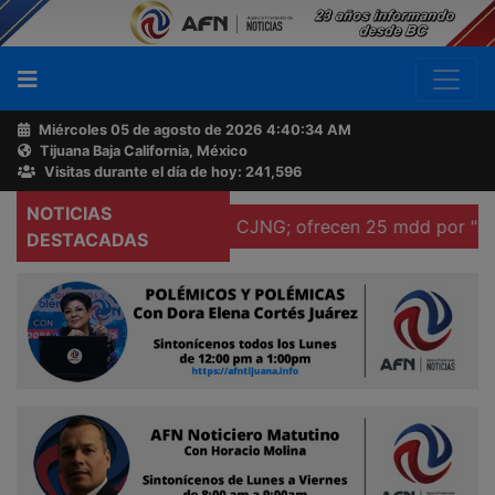
Miércoles 05 de agosto de 2026
4:40:35 AM
Tijuana Baja California, México
Buscador
Visitas durante el día de hoy: 241,596
NOTICIAS
 ocho líderes del CJNG; ofrecen 25 mdd por "El Pelón" V
Acerca
DESTACADAS
de
AFN
Ventas
y
Contacto
Reportero