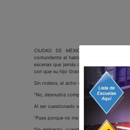
CIUDAD DE MÉXICO 30 DE MAYO DE 2
contundente al hablar sobre los desnudos e
escenas que jamás quiso hacer a lo largo 
con que su hijo Graco sí acepte ese tipo de 
Sin rodeos, el actor explicó su postura sob
“No, desnudos completos nunca quise ni los 
Al ser cuestionado sobre las razones de su
“Pues porque no me gustaron nunca”.
Sin embargo, cuando los medios le pregun