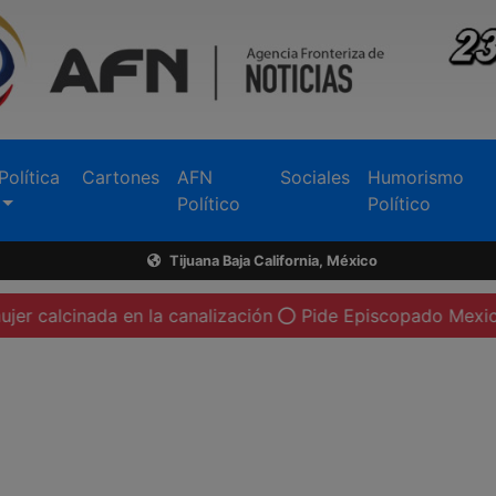
Política
Cartones
AFN
Sociales
Humorismo
Político
Político
Tijuana Baja California, México
en la canalización
Pide Episcopado Mexicano a Pietro Par