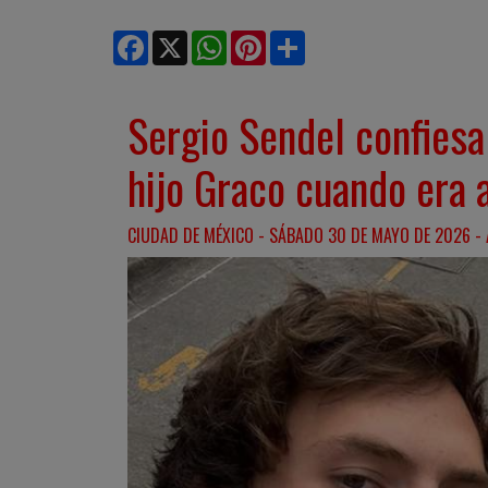
Facebook
X
WhatsApp
Pinterest
Share
Sergio Sendel confiesa
hijo Graco cuando era 
CIUDAD DE MÉXICO - SÁBADO 30 DE MAYO DE 2026 - 