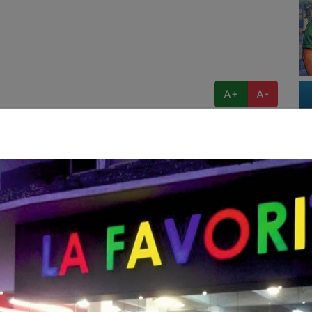
A+
A-
026 (AGENCIA MÉXICO).- Sergio Sendel fue
n cine y televisión, dejando claro que es un tipo de
de su carrera, aunque confesó que no tiene problema
proyectos si el papel lo requiere.
re mostrar de más en pantalla.
haré”, afirmó tajante.
 decisión, respondió de manera directa:
taron por las imágenes recientes de su hijo Graco,