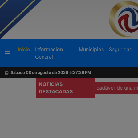
Buscador
(current)
Inicio
Información
Municipios
Seguridad
General
Acerca
de
Sábado 08 de agosto de 2026
5:37:28 PM
AFN
NOTICIAS
mara corporal
Localizan cadáver de una mujer calcinada 
DESTACADAS
Ventas
y
Contacto
Reportero