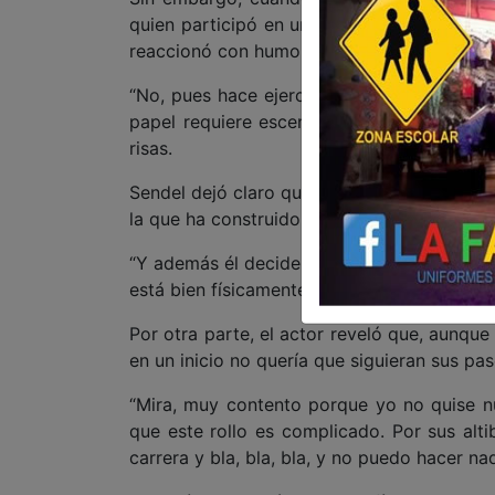
quien participó en un proyecto donde apare
reaccionó con humor y total apertura.
“No, pues hace ejercicio, tiene buena nalga.
papel requiere escenas un poco así, buen
risas.
Sendel dejó claro que respeta las decisione
la que ha construido su carrera.
“Y además él decide, ¿yo qué? Es un tipo d
está bien físicamente”, añadió.
Por otra parte, el actor reveló que, aunque
en un inicio no quería que siguieran sus pas
“Mira, muy contento porque yo no quise n
que este rollo es complicado. Por sus alti
carrera y bla, bla, bla, y no puedo hacer na