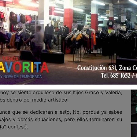
ce mostrando los glúteos, el villano de telenovelas
 No, mi hijo hace ejercicio, mi hijo está bien. Y si el
o, pues ni modo que las haga, ¿no?”, comentó entre
s profesionales de su hijo y destacó la disciplina con
isciplinado, pues él puede hacerlo. ¿Por qué? Porque
 hoy se siente orgulloso de sus hijos Graco y Valeria,
os dentro del medio artístico.
unca que se dedicaran a esto. No, porque ya sabes
bajos y demás situaciones, pero ellos terminaron su
da”, confesó.