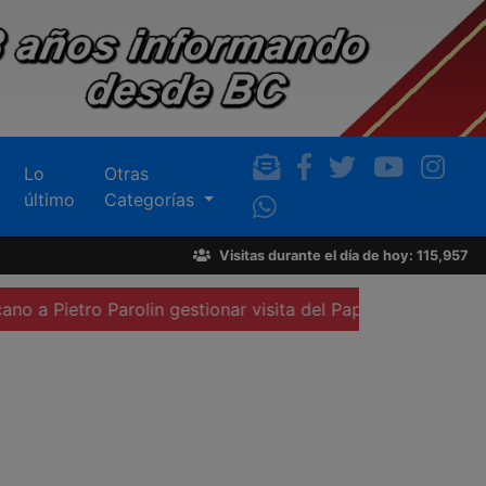
Lo
Otras
último
Categorías
Visitas durante el día de hoy: 115,957
olin gestionar visita del Papa al país
Elección del 2027