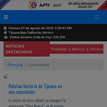
Viernes 07 de agosto de 2026
3:26:42 AM
Tijuana Baja California, México
Buscador
Visitas durante el día de hoy: 233,616
NOTICIAS
 durante julio
Trasladan a México a heridos por explosi
Acerca
DESTACADAS
de
AFN
Principal
Comunidad
Ventas
y
Relatan historia de Tijuana en
Contacto
una exposición
La noche de este sábado se inauguró la
Reportero
exposición “Obra Negra”, en el museo