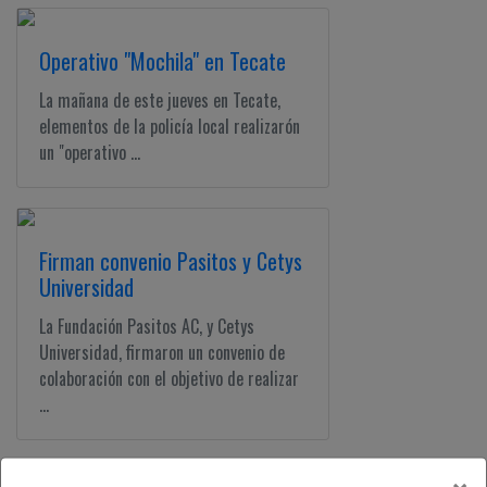
Operativo "Mochila" en Tecate
La mañana de este jueves en Tecate,
elementos de la policía local realizarón
un "operativo ...
Firman convenio Pasitos y Cetys
Universidad
La Fundación Pasitos AC, y Cetys
Universidad, firmaron un convenio de
colaboración con el objetivo de realizar
...