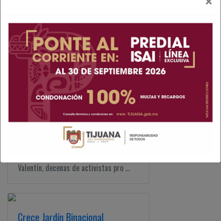
×
Realizan jornadas de detección
de cáncer
La mañana de este lunes se llevaron a
cabo jornadas de detección de cáncer
en la delegación de ...
Recuerdan a migrantes en San
Valentín
*.- Dos personas mueren por día al
querer cruzar a EU En pleno San
Valentín, decenas de activistas pro ...
Crece Jardín Binacional